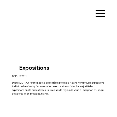
Expositions
DEPUIS 2011
Depuis 2011, Christine Ludet a présenté ses pièces d’art dans nombreuses expositions
individuelles ainsi qu’en association avec d’autres artistes. La majorité des
expositions on été présentées en Suisse dans la région de Vaud à l’exception d’une qui
s’est déroulée en Bretagne, France.