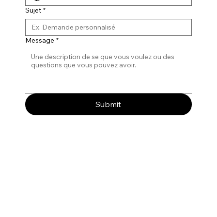
Sujet
*
Message
*
Submit
Acceuil
Expositions
Arts
À Propos
Contact